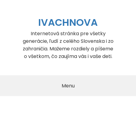
Skip
to
content
IVACHNOVA
Internetová stránka pre všetky
generácie, ľudí z celého Slovenska i zo
zahraničia. Mažeme rozdiely a píšeme
o všetkom, čo zaujíma vás i vaše deti.
Menu