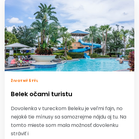
ŽIVOTNÝ ŠTÝL
Belek očami turistu
Dovolenka v tureckom Beleku je veľmi fajn, no
nejaké tie mínusy sa samozrejme nájdu aj tu. Na
tomto mieste som mala možnosť dovolenku
stráviť i