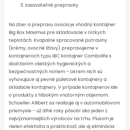
zasúvateľné prepravky
Na zber a prepravu ovocia je vhodný kontajner
Big Box Maximus pre skladovacie v nízkych
teplotách. Kvapalne spracované potraviny
(krémy, ovocné šťavy) prepravujeme v
kontajneroch typu IBC kontajner Combolife s
dodržaním všetkých hygienických a
bezpečnostných noriem – okrem nich sú
vyhovujúce aj pevné paletové kontajnery a
skladacie kontajnery. V prípade kontajnerov ide
o produkty s hlbokým vnútorným objemom.
Schoeller Allibert sa realizuje aj v automobilovom
priemysle – už dlhé roky pôsobí ako jeden z
najvýznamnejších výrobcov na trhu. Plusom je
nielen efektivita a praktickosť, ale aj eliminácia