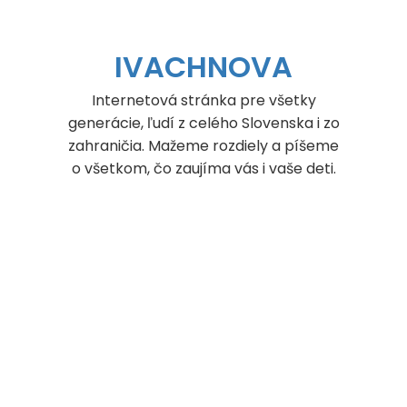
Skip
to
content
IVACHNOVA
Internetová stránka pre všetky
generácie, ľudí z celého Slovenska i zo
zahraničia. Mažeme rozdiely a píšeme
o všetkom, čo zaujíma vás i vaše deti.