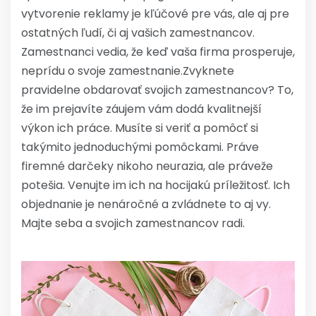
vytvorenie reklamy je kľúčové pre vás, ale aj pre
ostatných ľudí, či aj vašich zamestnancov.
Zamestnanci vedia, že keď vaša firma prosperuje,
neprídu o svoje zamestnanie.
Zvyknete
pravidelne obdarovať svojich zamestnancov? To,
že im prejavíte záujem vám dodá kvalitnejší
výkon ich práce. Musíte si veriť a pomôcť si
takýmito jednoduchými pomôckami. Práve
firemné darčeky nikoho neurazia, ale práveže
potešia. Venujte im ich na hocijakú príležitosť. Ich
objednanie je nenáročné a zvládnete to aj vy.
Majte seba a svojich zamestnancov radi.