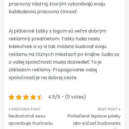
pracovný nástroj, ktorým vykonávajú svoju
každodennú pracovnú činnosť.
Aj plátenné tašky s logom sú veľmi dobrým
reklamný predmetom. Tašky ľudia nosia
kdekoľvek a vy si tak môžete budovať svoju
reklamu na rôznych miestach po krajine. Ľudia sa
o vašej spoločnosti musia dozvedieť. To je
základom reklamy. Propagovanie vašej
spoločnosti je na dobrej ceste.
4.5/5 - (11 votes)
Navigácia
Nedostatok sexu
Potlačené lepiace pásky
v
sposobuje frustraciu
ako súčasť budovania