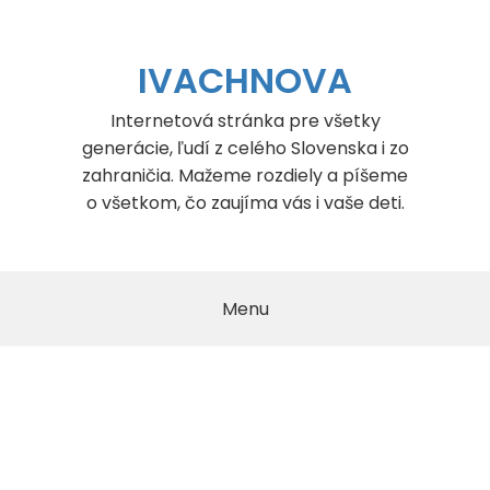
Skip
to
content
IVACHNOVA
Internetová stránka pre všetky
generácie, ľudí z celého Slovenska i zo
zahraničia. Mažeme rozdiely a píšeme
o všetkom, čo zaujíma vás i vaše deti.
Menu