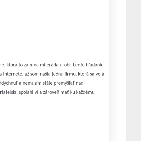
e, ktorá to za mňa mileráda urobí. Lenže hľadanie
na internete, až som našla jednu firmu, ktorá sa volá
oddýchnuť a nemusím stále premýšľať nad
riateľskí, spoľahliví a zároveň mať ku každému