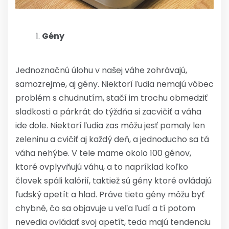
Gény
Jednoznačnú úlohu v našej váhe zohrávajú,
samozrejme, aj gény. Niektorí ľudia nemajú vôbec
problém s chudnutím, stačí im trochu obmedziť
sladkosti a párkrát do týždňa si zacvičiť a váha
ide dole. Niektorí ľudia zas môžu jesť pomaly len
zeleninu a cvičiť aj každý deň, a jednoducho sa tá
váha nehýbe. V tele mame okolo 100 génov,
ktoré ovplyvňujú váhu, a to napríklad koľko
človek spáli kalórií, taktiež sú gény ktoré ovládajú
ľudský apetít a hlad. Práve tieto gény môžu byť
chybné, čo sa objavuje u veľa ľudí a tí potom
nevedia ovládať svoj apetít, teda majú tendenciu