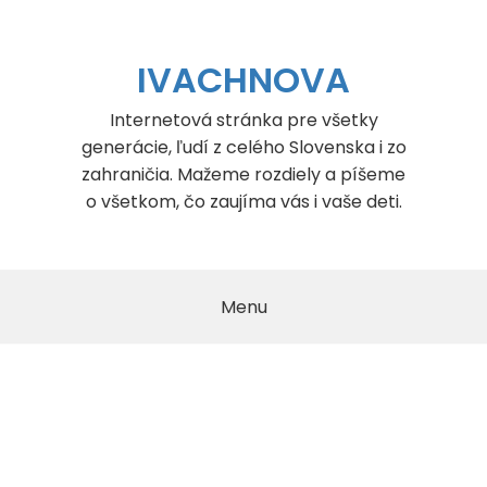
Skip
to
content
IVACHNOVA
Internetová stránka pre všetky
generácie, ľudí z celého Slovenska i zo
zahraničia. Mažeme rozdiely a píšeme
o všetkom, čo zaujíma vás i vaše deti.
Menu