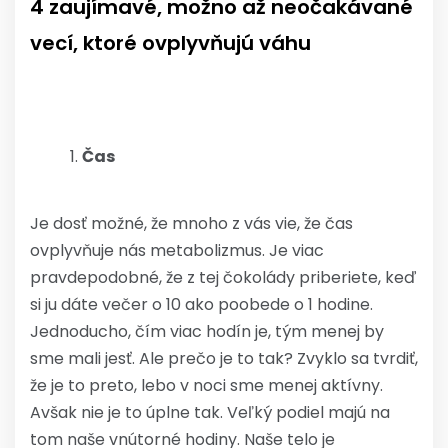
4 zaujímavé, možno až neočakávané
vecí, ktoré ovplyvňujú váhu
Čas
Je dosť možné, že mnoho z vás vie, že čas
ovplyvňuje nás metabolizmus. Je viac
pravdepodobné, že z tej čokolády priberiete, keď
si ju dáte večer o 10 ako poobede o 1 hodine.
Jednoducho, čím viac hodín je, tým menej by
sme mali jesť. Ale prečo je to tak? Zvyklo sa tvrdiť,
že je to preto, lebo v noci sme menej aktívny.
Avšak nie je to úplne tak. Veľký podiel majú na
tom naše vnútorné hodiny. Naše telo je