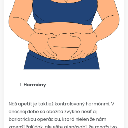
Hormóny
Náš apetít je taktiež kontrolovaný hormónmi. V
dnešnej dobe sa obezita zvykne riešiť aj
bariatrickou operáciou, ktorá nielen že nám
zmenší žalúdok, ale ešte aj spôsobí, že množstvo