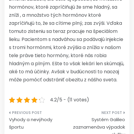
hormónov, ktoré zapríčiňujú že sme hladný, sa
zníži , a množstvo tých hormónov ktoré
zapríčiňujú to, že sa cítime plný, zas zvýši. Vďaka
tomuto zisteniu sa teraz pracuje na špeciálom
lieku. Pacientom s nadváhou sa podávajú injekcie
s tromi hormónmi, ktoré zvýšia a znížia v našom
tele práve tieto hormóny, ktoré nás robia
hladným a plným. Ešte to však lekári len skúmajú,
aké to má účinky. Avšak v budúcnosti to naozaj
môže pomôcť odstrániť obezitu z nášho sveta.
4.2/5 - (11 votes)
Navigácia
Vyhody a nevýhody
Systém Galileo
v
športu
zaznamenáva výpadok