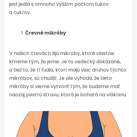
jesť jedlá s omnoho vyšším počtom tukov
a cukrov.
Črevné mikróby
V našich črevách žijú mikróby, ktoré vlastne
kŕmime tým, že jeme. Je to vedecký dokázané,
a tiež to, že tí ľudia, ktorí majú viac druhov týchto
mikróbov, sú chudší. Je ale výhoda, že tieto
mikróby si vieme vytvoriť tým, že budeme mať
naozaj pestrú stravu, ktorá je bohatá na vlákninu.