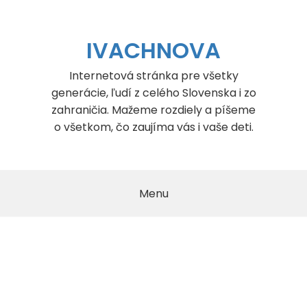
Skip
to
content
IVACHNOVA
Internetová stránka pre všetky
generácie, ľudí z celého Slovenska i zo
zahraničia. Mažeme rozdiely a píšeme
o všetkom, čo zaujíma vás i vaše deti.
Menu