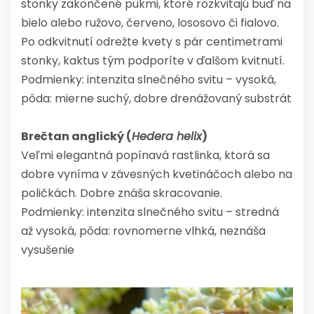
stonky zakončené pukmi, ktoré rozkvitajú buď na
bielo alebo ružovo, červeno, lososovo či fialovo.
Po odkvitnutí odrežte kvety s pár centimetrami
stonky, kaktus tým podporíte v ďalšom kvitnutí.
Podmienky: intenzita slnečného svitu – vysoká,
pôda: mierne suchý, dobre drenážovaný substrát
Brečtan anglický (
Hedera helix
)
Veľmi elegantná popínavá rastlinka, ktorá sa
dobre vyníma v závesných kvetináčoch alebo na
poličkách. Dobre znáša skracovanie.
Podmienky: intenzita slnečného svitu – stredná
až vysoká, pôda: rovnomerne vlhká, neznáša
vysušenie