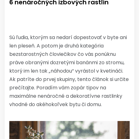
6 nenáročných izbových rastlín
Sú ľudia, ktorým sa nedarí dopestovať v byte ani
len pleseň. A potom je druhá kategória
bezstarostných človiečikov čo vás ponúknu
práve obranými dozretými banánmi zo stromu,
ktorý im len tak „náhodou“ vyrástol v kvetináči.
Ak patríte do prvej skupiny, tento článok si určite
prečítajte. Poradím vám zopár tipov na
maximálne nenáročné a dekoratívne rastlinky
vhodné do akéhokoľvek bytu či domu.