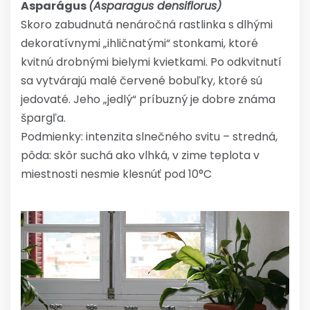
Asparágus
(Asparagus densiflorus)
Skoro zabudnutá nenáročná rastlinka s dlhými
dekoratívnymi „ihličnatými“ stonkami, ktoré
kvitnú drobnými bielymi kvietkami. Po odkvitnutí
sa vytvárajú malé červené bobuľky, ktoré sú
jedovaté. Jeho „jedlý“ príbuzný je dobre známa
špargľa.
Podmienky: intenzita slnečného svitu – stredná,
pôda: skôr suchá ako vlhká, v zime teplota v
miestnosti nesmie klesnúť pod 10°C