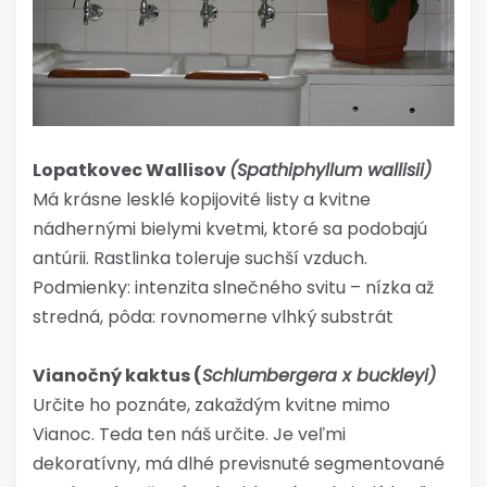
Lopatkovec Wallisov
(Spathiphyllum wallisii)
Má krásne lesklé kopijovité listy a kvitne
nádhernými bielymi kvetmi, ktoré sa podobajú
antúrii. Rastlinka toleruje suchší vzduch.
Podmienky: intenzita slnečného svitu – nízka až
stredná, pôda: rovnomerne vlhký substrát
Vianočný kaktus (
Schlumbergera x buckleyi)
Určite ho poznáte, zakaždým kvitne mimo
Vianoc. Teda ten náš určite. Je veľmi
dekoratívny, má dlhé previsnuté segmentované