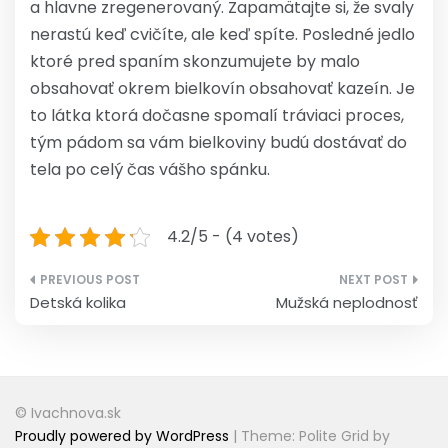
a hlavne zregenerovaný. Zapamätajte si, že svaly
nerastú keď cvičíte, ale keď spíte. Posledné jedlo
ktoré pred spaním skonzumujete by malo
obsahovať okrem bielkovín obsahovať kazeín. Je
to látka ktorá dočasne spomalí tráviaci proces,
tým pádom sa vám bielkoviny budú dostávať do
tela po celý čas vášho spánku.
4.2/5 - (4 votes)
Navigácia
Detská kolika
Mužská neplodnosť
v
článku
© Ivachnova.sk
Proudly powered by WordPress
|
Theme: Polite Grid by