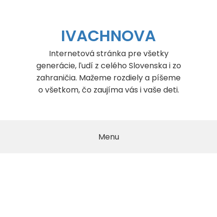
Skip
to
content
IVACHNOVA
Internetová stránka pre všetky
generácie, ľudí z celého Slovenska i zo
zahraničia. Mažeme rozdiely a píšeme
o všetkom, čo zaujíma vás i vaše deti.
Menu