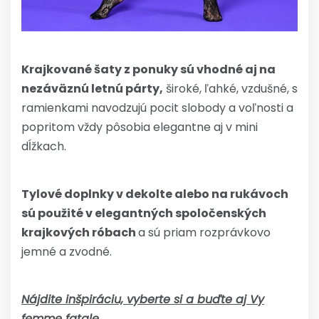
Krajkované šaty z ponuky sú vhodné aj na
nezáväznú letnú párty,
široké, ľahké, vzdušné, s
ramienkami navodzujú pocit slobody a voľnosti a
popritom vždy pôsobia elegantne aj v mini
dĺžkach.
Tylové doplnky v dekolte alebo na rukávoch
sú použité v elegantných spoločenských
krajkových róbach
a sú priam rozprávkovo
jemné a zvodné.
Nájdite inšpiráciu, vyberte si a buďte aj Vy
femme fatale
.