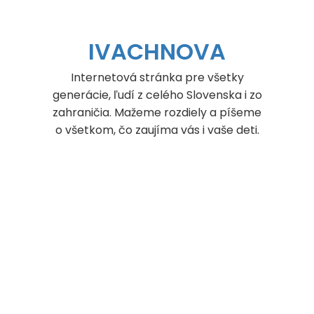
Skip
to
content
IVACHNOVA
Internetová stránka pre všetky
generácie, ľudí z celého Slovenska i zo
zahraničia. Mažeme rozdiely a píšeme
o všetkom, čo zaujíma vás i vaše deti.