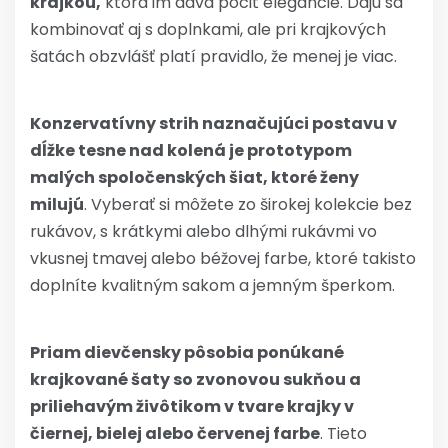
krajkou,
ktorá im dáva pocit elegancie. Dajú sa
kombinovať aj s doplnkami, ale pri krajkových
šatách obzvlášť platí pravidlo, že menej je viac.
Konzervatívny strih naznačujúci postavu v
dĺžke tesne nad kolená je prototypom
malých spoločenských šiat, ktoré ženy
milujú
. Vyberať si môžete zo širokej kolekcie bez
rukávov, s krátkymi alebo dlhými rukávmi vo
vkusnej tmavej alebo béžovej farbe, ktoré takisto
doplníte kvalitným sakom a jemným šperkom.
Priam dievčensky pôsobia ponúkané
krajkované šaty so zvonovou sukňou a
priliehavým živôtikom v tvare krajky v
čiernej, bielej alebo červenej farbe
. Tieto