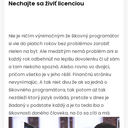
Nechajte sa živiť licenciou
Nie je ničím výnimočným že šikovný programátor
si vie do piatich rokov bez problémov zarobiť
nielen na byt. Ale medzitým nemá problém ani si
každý rok odbehnúť na lepšiu dovolenku či už sám
a tam niekoho spozná. Alebo rovno vo dvojici,
pričom všetko je v jeho réžií. Finančnú stránku
nevynímajúc. A tak niet divu že ak sa jedná o
šikovného programátora, tak potom až tak
nezáleží ktorý jazyk ovláda, pretože v dnes je
žiadaný v podstate každý a je to teda iba o
šikovnosti daného človeka, na čo sa cíti a má.