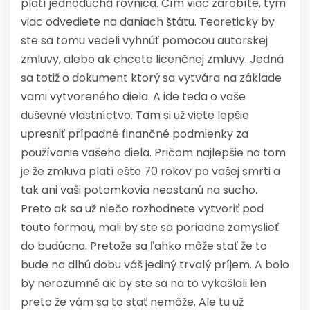
platí jednoduchá rovnica. Čím viac zarobíte, tým
viac odvediete na daniach štátu. Teoreticky by
ste sa tomu vedeli vyhnúť pomocou autorskej
zmluvy, alebo ak chcete licenčnej zmluvy. Jedná
sa totiž o dokument ktorý sa vytvára na základe
vami vytvoreného diela. A ide teda o vaše
duševné vlastníctvo. Tam si už viete lepšie
upresniť prípadné finančné podmienky za
používanie vašeho diela. Pričom najlepšie na tom
je že zmluva platí ešte 70 rokov po vašej smrti a
tak ani vaši potomkovia neostanú na sucho.
Preto ak sa už niečo rozhodnete vytvoriť pod
touto formou, mali by ste sa poriadne zamyslieť
do budúcna. Pretože sa ľahko môže stať že to
bude na dlhú dobu váš jediný trvalý príjem. A bolo
by nerozumné ak by ste sa na to vykašlali len
preto že vám sa to stať nemôže. Ale tu už