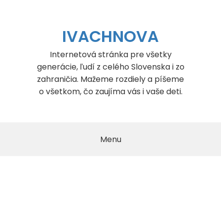
Skip
to
content
IVACHNOVA
Internetová stránka pre všetky
generácie, ľudí z celého Slovenska i zo
zahraničia. Mažeme rozdiely a píšeme
o všetkom, čo zaujíma vás i vaše deti.
Menu