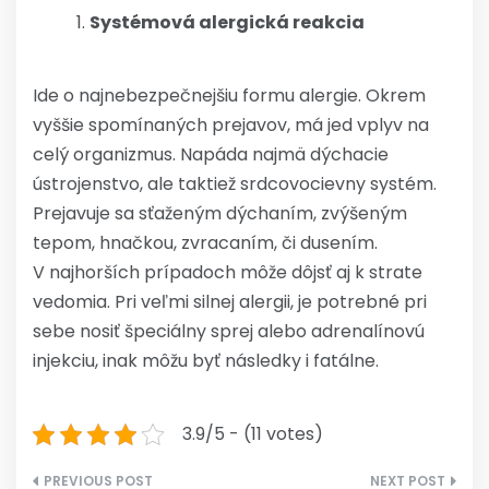
Systémová alergická reakcia
Ide o najnebezpečnejšiu formu alergie. Okrem
vyššie spomínaných prejavov, má jed vplyv na
celý organizmus. Napáda najmä dýchacie
ústrojenstvo, ale taktiež srdcovocievny systém.
Prejavuje sa sťaženým dýchaním, zvýšeným
tepom, hnačkou, zvracaním, či dusením.
V najhorších prípadoch môže dôjsť aj k strate
vedomia. Pri veľmi silnej alergii, je potrebné pri
sebe nosiť špeciálny sprej alebo adrenalínovú
injekciu, inak môžu byť následky i fatálne.
3.9/5 - (11 votes)