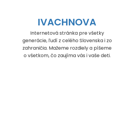
Skip
to
content
IVACHNOVA
Internetová stránka pre všetky
generácie, ľudí z celého Slovenska i zo
zahraničia. Mažeme rozdiely a píšeme
o všetkom, čo zaujíma vás i vaše deti.