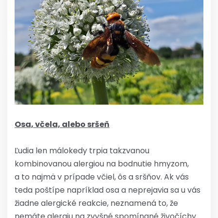
Osa, včela, alebo sršeň
Ľudia len málokedy trpia takzvanou
kombinovanou alergiou na bodnutie hmyzom,
a to najmä v prípade včiel, ôs a sršňov. Ak vás
teda poštípe napríklad osa a neprejavia sa u vás
žiadne alergické reakcie, neznamená to, že
nemáte alergiu na zvyšné spomínané živočíchy.