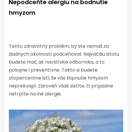
Nepodceňte alergiu na bodnutie
hmyzom
Tento zdravotný problém, by ste nemali za
žiadnych okolností podceňovať. Najväčšiu istotu
budete mať, ak navštívite odborníka, a to
pokojne i preventívne. Takto si budete
stopercentne istí, že vás štipnutie hmyzom
neprekvapí. Zároveň však zistíte, či prípadne
netrpíte na iné alergie.