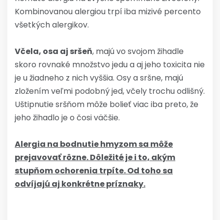
Kombinovanou alergiou trpí iba mizivé percento
všetkých alergikov.
Včela, osa aj sršeň
, majú vo svojom žihadle
skoro rovnaké množstvo jedu a aj jeho toxicita nie
je u žiadneho z nich vyššia. Osy a sršne, majú
zložením veľmi podobný jed, včely trochu odlišný.
Uštipnutie sršňom môže bolieť viac iba preto, že
jeho žihadlo je o čosi väčšie.
Alergia na bodnutie hmyzom sa môže
prejavovať rôzne. Dôležité je i to, akým
stupňom ochorenia trpíte. Od toho sa
odvíjajú aj konkrétne príznaky.