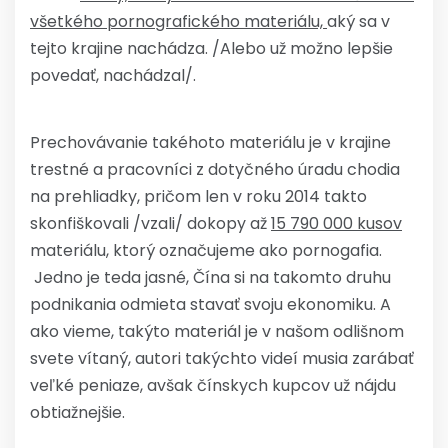
všetkého pornografického materiálu,
aký sa v
tejto krajine nachádza. /Alebo už možno lepšie
povedať, nachádzal/.
Prechovávanie takéhoto materiálu je v krajine
trestné a pracovníci z dotyčného úradu chodia
na prehliadky, pričom len v roku 2014 takto
skonfiškovali /vzali/ dokopy až
15 790 000 kusov
materiálu, ktorý označujeme ako pornogafia.
Jedno je teda jasné, Čína si na takomto druhu
podnikania odmieta stavať svoju ekonomiku. A
ako vieme, takýto materiál je v našom odlišnom
svete vítaný, autori takýchto videí musia zarábať
veľké peniaze, avšak čínskych kupcov už nájdu
obtiažnejšie.