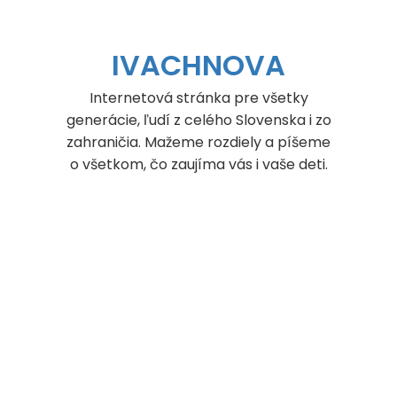
Skip
to
content
IVACHNOVA
Internetová stránka pre všetky
generácie, ľudí z celého Slovenska i zo
zahraničia. Mažeme rozdiely a píšeme
o všetkom, čo zaujíma vás i vaše deti.