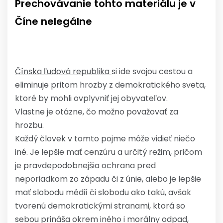
Prechovávanie tohto materiálu je v
Číne nelegálne
Čínska ľudová republika
si ide svojou cestou a
eliminuje pritom hrozby z demokratického sveta,
ktoré by mohli ovplyvniť jej obyvateľov.
Vlastne je otázne, čo možno považovať za
hrozbu.
Každý človek v tomto pojme môže vidieť niečo
iné. Je lepšie mať cenzúru a určitý režim, pričom
je pravdepodobnejšia ochrana pred
neporiadkom zo západu či z únie, alebo je lepšie
mať slobodu médií či slobodu ako takú, avšak
tvorenú demokratickými stranami, ktorá so
sebou prináša okrem iného i morálny odpad,