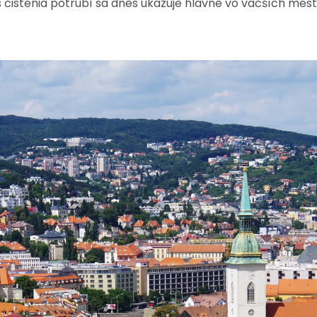
 čistenia potrubí sa dnes ukazuje hlavne vo väčších mestác