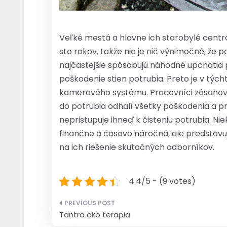
Veľké mestá a hlavne ich starobylé centrá
sto rokov, takže nie je nič výnimočné, že 
najčastejšie spôsobujú náhodné upchatia p
poškodenie stien potrubia. Preto je v tý
kamerového systému. Pracovníci zásahové
do potrubia odhalí všetky poškodenia a p
nepristupuje ihneď k čisteniu potrubia. N
finančne a časovo náročná, ale predstavuj
na ich riešenie skutočných odborníkov.
4.4/5 - (9 votes)
Navigácia
Tantra ako terapia
v