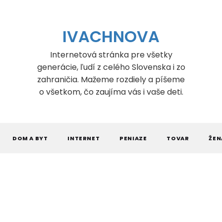
IVACHNOVA
Internetová stránka pre všetky
generácie, ľudí z celého Slovenska i zo
zahraničia. Mažeme rozdiely a píšeme
o všetkom, čo zaujíma vás i vaše deti.
DOM A BYT
INTERNET
PENIAZE
TOVAR
ŽEN