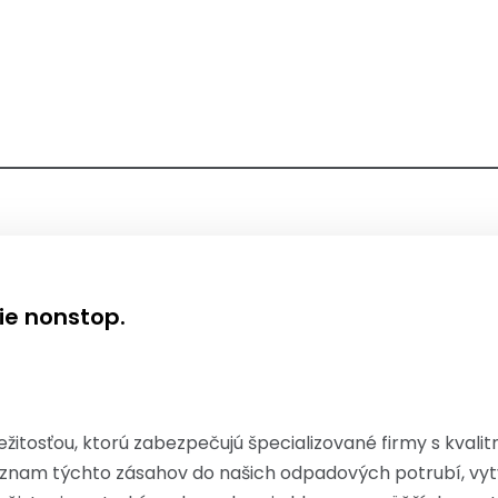
ie nonstop.
áležitosťou, ktorú zabezpečujú špecializované firmy s kval
nam týchto zásahov do našich odpadových potrubí, vytvor