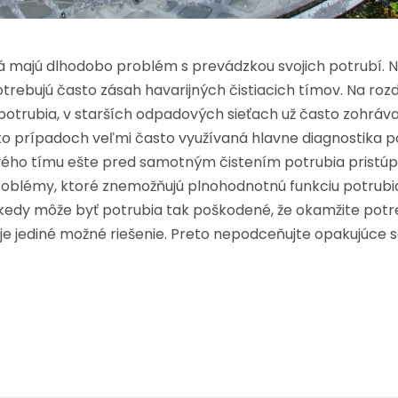
 majú dlhodobo problém s prevádzkou svojich potrubí. Nie
potrebujú často zásah havarijných čistiacich tímov. Na ro
otrubia, v starších odpadových sieťach už často zohráva
chto prípadoch veľmi často využívaná hlavne diagnostika
ho tímu ešte pred samotným čistením potrubia pristúpi
roblémy, ktoré znemožňujú plnohodnotnú funkciu potrubia.
iekedy môže byť potrubia tak poškodené, že okamžite pot
e jediné možné riešenie. Preto nepodceňujte opakujúce sa 