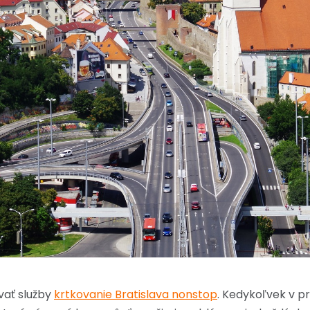
vať služby
krtkovanie Bratislava nonstop
. Kedykoľvek v 