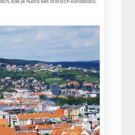
h, kde je hustá sieť starších kanalizácií,