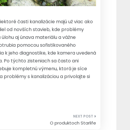
ktoré časti kanalizácie majú už viac ako
zdiel od novších stavieb, kde problémy
 úlohu aj únava materiálu a vážne
 potrubia pomocou sofistikovaného
a k jeho diagnostike, kde kamera uvedená
 Po týchto zisteniach sa často ani
rebuje kompletnú výmenu, ktorá je síce
problémy s kanalizáciou a privolajte si
O produktoch Starlife