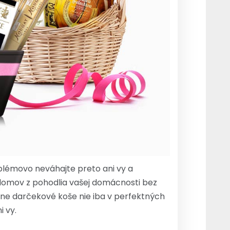
blémovo neváhajte preto ani vy a
domov z pohodlia vašej domácnosti bez
sne darčekové koše nie iba v perfektných
 vy.