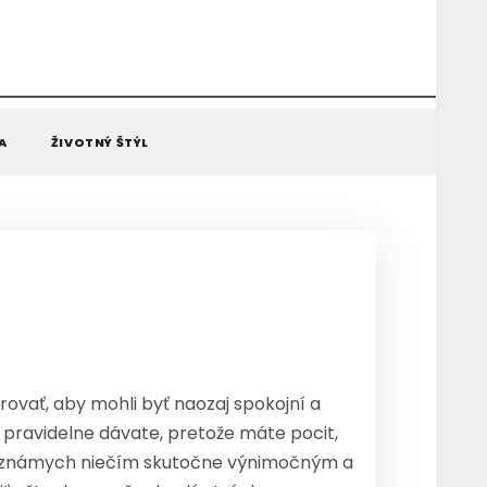
A
ŽIVOTNÝ ŠTÝL
darovať, aby mohli byť naozaj spokojní a
é pravidelne dávate, pretože máte pocit,
h a známych niečím skutočne výnimočným a