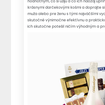
hodnotným, čo si užijú a čo ich naozaj úp
krásnymi darčekovými košmi a doprajte si 
muža alebo pre ženu s tými najväčšími vy
skutočné výnimočne efektívnu a praktickou
ich skutočne potešil ničím výhodným a pr