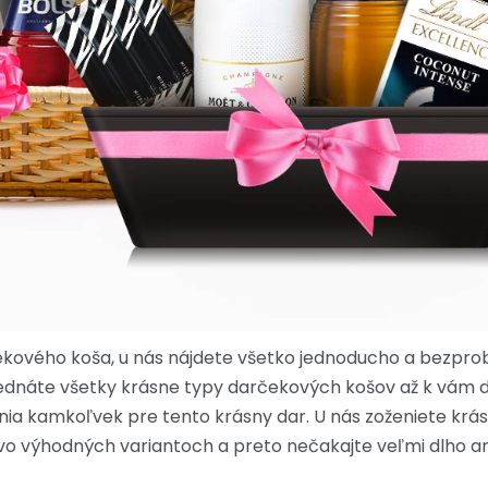
ekového koša, u nás nájdete všetko jednoducho a bezpro
bjednáte všetky krásne typy darčekových košov až k vám 
enia kamkoľvek pre tento krásny dar. U nás zoženiete krá
vo výhodných variantoch a preto nečakajte veľmi dlho ani