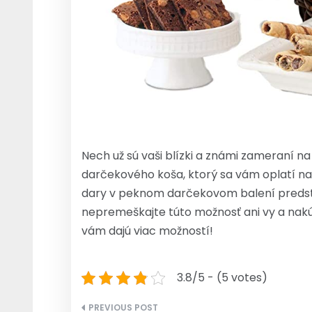
Nech už sú vaši blízki a známi zameraní n
darčekového koša, ktorý sa vám oplatí napr
dary v peknom darčekovom balení predsta
nepremeškajte túto možnosť ani vy a nak
vám dajú viac možností!
3.8/5 - (5 votes)