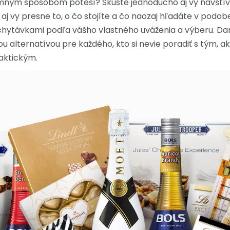
rimným spôsobom poteší? Skúste jednoducho aj vy navštívi
aj vy presne to, o čo stojíte a čo naozaj hľadáte v podo
chytávkami podľa vášho vlastného uváženia a výberu. Dar
 alternatívou pre každého, kto si nevie poradiť s tým, a
aktickým.