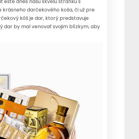
ť ešte dnes našu skvelú stránku s
be krásneho darčekového koša, či už pre
čekový kôš je dar, ktorý predstavuje
ký dar by mal venovať svojim blízkym, aby