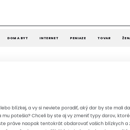
DOM A BYT
INTERNET
PENIAZE
TOVAR
ŽEN
lebo blízkej, a vy si neviete poradiť, aký dar by ste mali 
sa mu potešia? Chceli by ste aj vy zmeniť typy darov, ktor
 by ste práve naopak tentokrát obdarovať vašich blízkyc