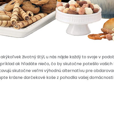
a akýkoľvek životný štýl, u nás nájde každý to svoje v po
íklad ak hľadáte niečo, čo by skutočne potešilo vašich bl
vujú skutočne veľmi výhodnú alternatívu pre obdarovan
úpte krásne darčekové koše z pohodlia vašej domácnosti