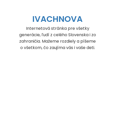
Skip
to
content
IVACHNOVA
Internetová stránka pre všetky
generácie, ľudí z celého Slovenska i zo
zahraničia. Mažeme rozdiely a píšeme
o všetkom, čo zaujíma vás i vaše deti.