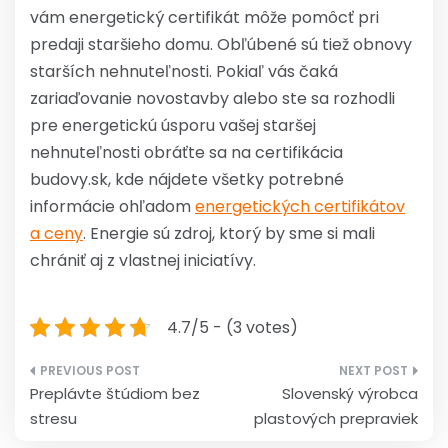
vám energetický certifikát môže pomôcť pri
predaji staršieho domu. Obľúbené sú tiež obnovy
starších nehnuteľnosti. Pokiaľ vás čaká
zariaďovanie novostavby alebo ste sa rozhodli
pre energetickú úsporu vašej staršej
nehnuteľnosti obráťte sa na certifikácia
budovy.sk, kde nájdete všetky potrebné
informácie ohľadom
energetických certifikátov
a ceny
. Energie sú zdroj, ktorý by sme si mali
chrániť aj z vlastnej iniciatívy.
4.7/5 - (3 votes)
Navigácia
Preplávte štúdiom bez
Slovenský výrobca
v
stresu
plastových prepraviek