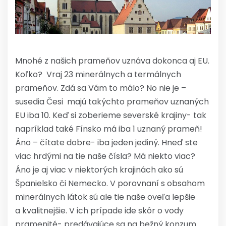
Mnohé z našich prameňov uznáva dokonca aj EU.
Koľko? Vraj 23 minerálnych a termálnych
prameňov. Zdá sa Vám to málo? No nie je –
susedia Česi majú takýchto prameňov uznaných
EU iba 10. Keď si zoberieme severské krajiny- tak
napríklad také Fínsko má iba 1 uznaný prameň!
Áno – čítate dobre- iba jeden jediný. Hneď ste
viac hrdými na tie naše čísla? Má niekto viac?
Áno je aj viac v niektorých krajinách ako sú
Španielsko či Nemecko. V porovnaní s obsahom
minerálnych látok sú ale tie naše oveľa lepšie
a kvalitnejšie. V ich prípade ide skôr o vody
pramenité- predávajúce sa na bežný konzum.