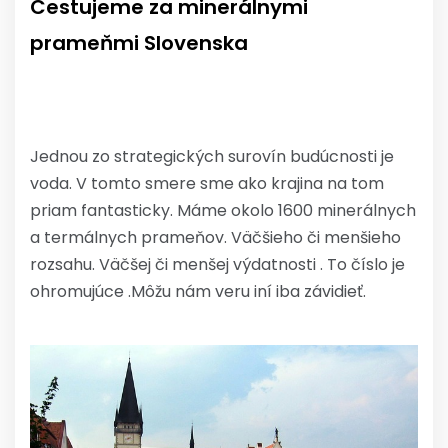
Cestujeme za minerálnymi
prameňmi Slovenska
Jednou zo strategických surovín budúcnosti je
voda. V tomto smere sme ako krajina na tom
priam fantasticky. Máme okolo 1600 minerálnych
a termálnych prameňov. Väčšieho či menšieho
rozsahu. Väčšej či menšej výdatnosti . To číslo je
ohromujúce .Môžu nám veru iní iba závidieť.