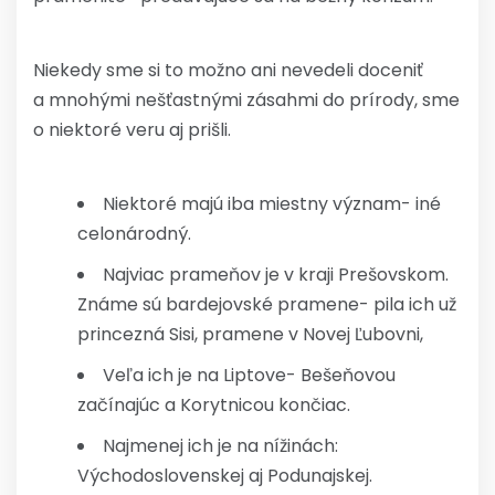
Niekedy sme si to možno ani nevedeli doceniť
a mnohými nešťastnými zásahmi do prírody, sme
o niektoré veru aj prišli.
Niektoré majú iba miestny význam- iné
celonárodný.
Najviac prameňov je v kraji Prešovskom.
Známe sú bardejovské pramene- pila ich už
princezná Sisi, pramene v Novej Ľubovni,
Veľa ich je na Liptove- Bešeňovou
začínajúc a Korytnicou končiac.
Najmenej ich je na nížinách:
Východoslovenskej aj Podunajskej.