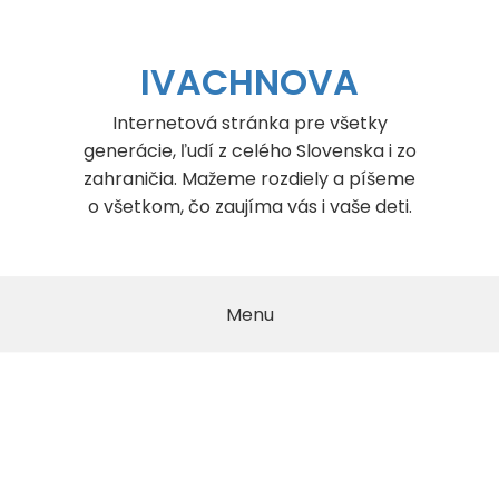
Skip
to
content
IVACHNOVA
Internetová stránka pre všetky
generácie, ľudí z celého Slovenska i zo
zahraničia. Mažeme rozdiely a píšeme
o všetkom, čo zaujíma vás i vaše deti.
Menu