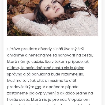
• Práve pre tieto dôvody si náš životný štýl
chráňme a nenechajme sa nahovoriť na cestu,
ktorá nám je cudzia.
Iba v takom prípade, ak
cítime, že naša dočasná cesta nie je úplne
správna a tá ponúkaná bude rozumnejšia.
Musíme to však
cítiť
a musíme to cítiť
predovšetkým
my
. V opačnom pípade
zostaneme iba ovplyvnení a ak dačo, jedine na
horšiu cestu, ktorá nie je pre nás. V opačnom