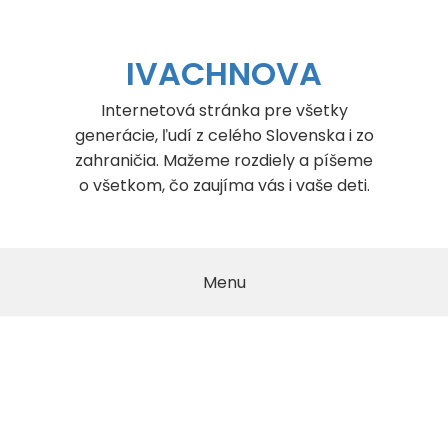
Skip
to
content
IVACHNOVA
Internetová stránka pre všetky
generácie, ľudí z celého Slovenska i zo
zahraničia. Mažeme rozdiely a píšeme
o všetkom, čo zaujíma vás i vaše deti.
Menu