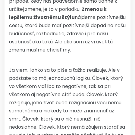
prípade, kedy nás podvedomie samo tiahne k
určitej zmene, je to v poriadku.
Zmenou k
lepšiemu životnému štýlu
nájdeme pozitívnejšiu
cestu, ktorá bude mať pozitívnejší dopad na našu
budúcnosť, rozhodnutia, zdravie i pre našu
osobnosť ako takú. Ale ako som už vravel, tú
zmenu
musíme chcieť my
.
Ja viem, ľahko sa to píše a ťažko realizuje. Ale v
podstate to má jednoduchú logiku. Človek, ktorý
vo všetkom vidí iba to negatívne, tak sa pri
všetkom aj negatívne cítiť bude. Človek, ktorý
rezignuje, jeho život bude rezignáciou voči nemu
samotnému a niekedy to môže znamenať až
smrť. Človek, ktorý sa o nič nesnaží, nič
nedosiahne. Človek, ktorý nemá záujem starať sa