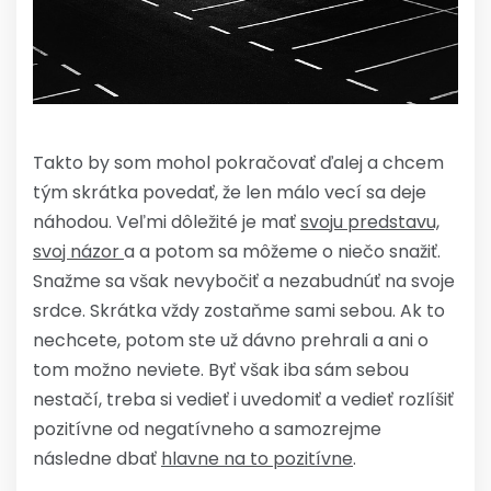
Takto by som mohol pokračovať ďalej a chcem
tým skrátka povedať, že len málo vecí sa deje
náhodou. Veľmi dôležité je mať
svoju predstavu,
svoj názor
a a potom sa môžeme o niečo snažiť.
Snažme sa však nevybočiť a nezabudnúť na svoje
srdce. Skrátka vždy zostaňme sami sebou. Ak to
nechcete, potom ste už dávno prehrali a ani o
tom možno neviete. Byť však iba sám sebou
nestačí, treba si vedieť i uvedomiť a vedieť rozlíšiť
pozitívne od negatívneho a samozrejme
následne dbať
hlavne na to pozitívne
.