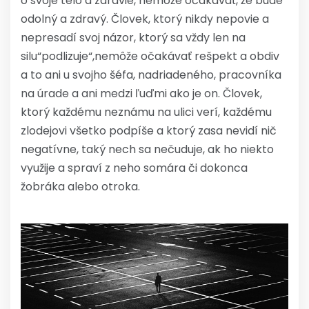
o svoje telo a zdravie, nemôže očakávať, že bude
odolný a zdravý. Človek, ktorý nikdy nepovie a
nepresadí svoj názor, ktorý sa vždy len na
silu“podlizuje“,nemôže očakávať rešpekt a obdiv
a to ani u svojho šéfa, nadriadeného, pracovníka
na úrade a ani medzi ľuďmi ako je on. Človek,
ktorý každému neznámu na ulici verí, každému
zlodejovi všetko podpíše a ktorý zasa nevidí nič
negatívne, taký nech sa nečuduje, ak ho niekto
využije a spraví z neho somára či dokonca
žobráka alebo otroka.