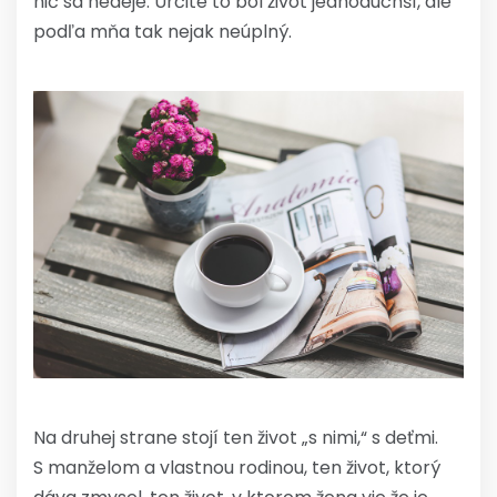
nič sa nedeje. Určite to bol život jednoduchší, ale
podľa mňa tak nejak neúplný.
Na druhej strane stojí ten život „s nimi,“ s deťmi.
S manželom a vlastnou rodinou, ten život, ktorý