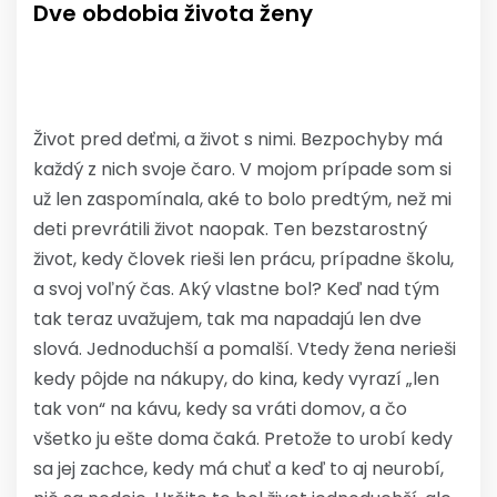
Dve obdobia života ženy
Život pred deťmi, a život s nimi. Bezpochyby má
každý z nich svoje čaro. V mojom prípade som si
už len zaspomínala, aké to bolo predtým, než mi
deti prevrátili život naopak. Ten bezstarostný
život, kedy človek rieši len prácu, prípadne školu,
a svoj voľný čas. Aký vlastne bol? Keď nad tým
tak teraz uvažujem, tak ma napadajú len dve
slová. Jednoduchší a pomalší. Vtedy žena nerieši
kedy pôjde na nákupy, do kina, kedy vyrazí „len
tak von“ na kávu, kedy sa vráti domov, a čo
všetko ju ešte doma čaká. Pretože to urobí kedy
sa jej zachce, kedy má chuť a keď to aj neurobí,