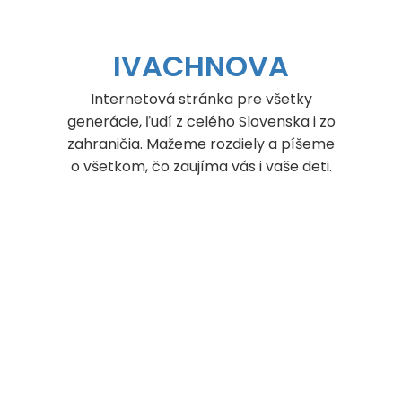
Skip
to
content
IVACHNOVA
Internetová stránka pre všetky
generácie, ľudí z celého Slovenska i zo
zahraničia. Mažeme rozdiely a píšeme
o všetkom, čo zaujíma vás i vaše deti.