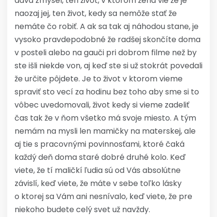
dáva zmysel, ten život, v ktorom žena vie že je
naozaj jej, ten život, kedy sa nemôže stať že
nemáte čo robiť. A ak sa tak aj náhodou stane, je
vysoko pravdepodobné že radšej skončíte doma
v posteli alebo na gauči pri dobrom filme než by
ste išli niekde von, aj keď ste si už stokrát povedali
že určite pôjdete. Je to život v ktorom vieme
spraviť sto vecí za hodinu bez toho aby sme si to
vôbec uvedomovali, život kedy si vieme zadeliť
čas tak že v ňom všetko má svoje miesto. A tým
nemám na mysli len mamičky na materskej, ale
aj tie s pracovnými povinnosťami, ktoré čaká
každý deň doma staré dobré druhé kolo. Keď
viete, že tí maličkí ľudia sú od Vás absolútne
závislí, keď viete, že máte v sebe toľko lásky
o ktorej sa Vám ani nesnívalo, keď viete, že pre
niekoho budete celý svet už navždy.