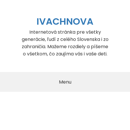
Skip
to
content
IVACHNOVA
Internetová stránka pre všetky
generácie, ľudí z celého Slovenska i zo
zahraničia. Mažeme rozdiely a píšeme
o všetkom, čo zaujíma vás i vaše deti.
Menu