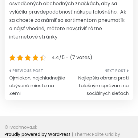
osvedčených obchodných značkách, aby sa
vylúčila pravdepodobnosť nákupu falošného. Ak
sa chcete zoznámiť so sortimentom pneumatík
a nájsť vhodné, môžete navštíviť rôzne
internetové stránky.
4.4/5 - (7 votes)
Navigácia
Ojmiakon, najchladnejšie
Najlepšia obrana proti
v
obývané miesto na
falošným správam na
článku
Zemi
sociálnych sieťach
© Ivachnova.sk
Proudly powered by WordPress
|
Theme: Polite Grid by