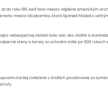
, až do roku 1911, keď bolo miesto nájdené americkým 
dárneho mesta Vilcabamba, ktoré Španieli hľadali s veľký
ejto nebezpečnej oblasti bolo viac ako zložité a staviteli
odperné steny a terasy so schodmi stále po 500 rokoch 
upcami staršej civilizácie v Andách považované za symbol
strofy.