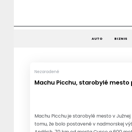
AUTO
BIZNIS
Nezaradené
Machu Picchu, starobylé mesto
Machu Picchu je starobylé mesto v Južnej 
tomu, že bolo postavené v nadmorskej vý
Andách, 70 km od mesta Cusco a 600 metr