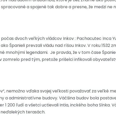
i spracované a spojené tak dobre a presne, že medzi ne 
počas dvoch veľkých vládcov Inkov : Pachacutec Inca Yu
 ako Španieli prevzali vládu nad ríšou Inkov. V roku 1532 z
é mnohými legendami. Je pravda, že v tom čase Španieli do
zomrelo pred tým, pretože prišelci infikovali obyvateľst
v“, nemožno vďaka svojej veľkosti považovať za veľké mes
 domy a administratívne budovy. Väčšina budov bola pos
 1 200 ľudí a všetci uctievali Intia, inckého boha Slnka.
a neďalekých terasách.