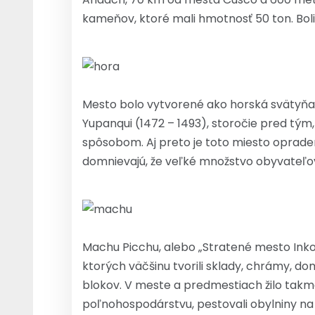
kameňov, ktoré mali hmotnosť 50 ton. Bol
Mesto bolo vytvorené ako horská svätyňa 
Yupanqui (1472 – 1493), storočie pred tým,
spôsobom. Aj preto je toto miesto opraden
domnievajú, že veľké množstvo obyvateľov 
Machu Picchu, alebo „Stratené mesto Inko
ktorých väčšinu tvorili sklady, chrámy,
blokov. V meste a predmestiach žilo takmer
poľnohospodárstvu, pestovali obylniny n