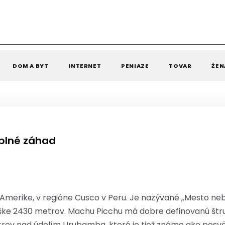
DOM A BYT
INTERNET
PENIAZE
TOVAR
ŽEN
 plné záhad
Amerike, v regióne Cusco v Peru. Je nazývané „Mesto nebi
ške 2430 metrov. Machu Picchu má dobre definovanú štr
ov nad údolím Urubamba, ktoré je tiež známe ako posvät