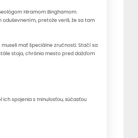
archeológom Hiramom Binghamom.
m oduševnením, pretože verili, že sa tam
a museli mať špeciálne zručnosti. Stačí sa
stále stoja, chránia mesto pred dažďom
 ich spojenia s minulosťou, súčasťou