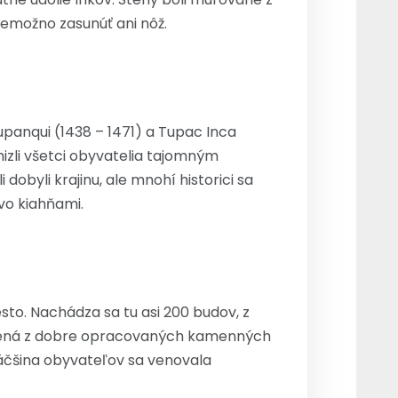
nemožno zasunúť ani nôž.
panqui (1438 – 1471) a Tupac Inca
mizli všetci obyvatelia tajomným
byli krajinu, ale mnohí historici sa
vo kiahňami.
to. Nachádza sa tu asi 200 budov, z
tavená z dobre opracovaných kamenných
 Väčšina obyvateľov sa venovala