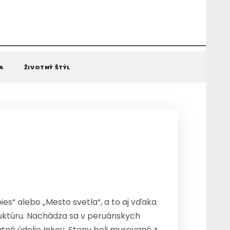
A
ŽIVOTNÝ ŠTÝL
es“ alebo „Mesto svetla“, a to aj vďaka
uktúru. Nachádza sa v peruánskych
né údolie Inkov. Steny boli murované z