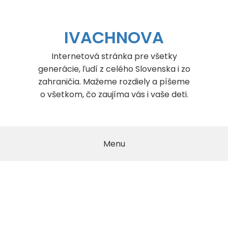
Skip
to
content
IVACHNOVA
Internetová stránka pre všetky
generácie, ľudí z celého Slovenska i zo
zahraničia. Mažeme rozdiely a píšeme
o všetkom, čo zaujíma vás i vaše deti.
Menu