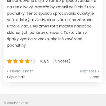
slnečnicového oleja. V tomto prípade zabudnite
na ten olivový, pretože by zmenil celú chuť tejto
pochúťky. Tento spôsob spracovania cukety je
veľmi dobrý aj vtedy, ak sa vám jej na záhrade
urodilo viac. Celú zmes totiž môžete naložiť do
sklenených pohárov a zavariť. Takto vám v
špajzy vydržia rovnako, ako iné zavárané
pochutiny.
4.3/5 - (6 votes)
Navigácia
Clip in hair
Ceny
v
článku
© Ivachnova.sk