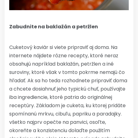
Zabudnite na baklažán a petržlen
Cuketový kaviár si viete pripraviť aj doma. Na
internete nájdete rôzne recepty, ktoré neraz
obsahujú napríklad baklažán, petržlen a iné
suroviny, ktoré však v tomto pokrme nemajú čo
hľadať. Ak sa ho teda rozhodnete pripraviť doma
a chcete dosiahnuť jeho typickú chuť, používajte
iba ingrediencie, ktoré patria do originálnej
receptúry. Základom je cuketa, ku ktorej pridáte
spomínanú mrkvu, cibuľu, papriku a paradajky.
všetko najprv opečte na panvici, osoľte,
okoreňte a konzistenciu dolaďte použitím