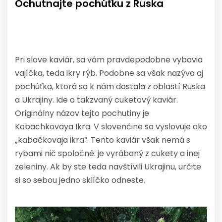
Ochutnajte pochúťku z Ruska
Pri slove kaviár, sa vám pravdepodobne vybavia
vajíčka, teda ikry rýb. Podobne sa však nazýva aj
pochúťka, ktorá sa k nám dostala z oblastí Ruska
a Ukrajiny. Ide o takzvaný cuketový kaviár.
Originálny názov tejto pochutiny je
Kobachkovaya Ikra. V slovenčine sa vyslovuje ako
„kabačkovaja ikra“. Tento kaviár však nemá s
rybami nič spoločné. je vyrábaný z cukety a inej
zeleniny. Ak by ste teda navštívili Ukrajinu, určite
si so sebou jedno sklíčko odneste.