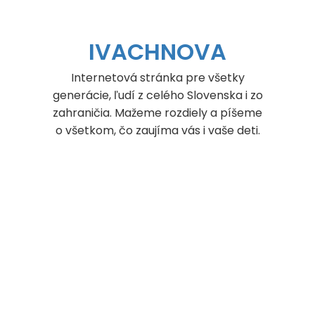
Skip
to
content
IVACHNOVA
Internetová stránka pre všetky
generácie, ľudí z celého Slovenska i zo
zahraničia. Mažeme rozdiely a píšeme
o všetkom, čo zaujíma vás i vaše deti.