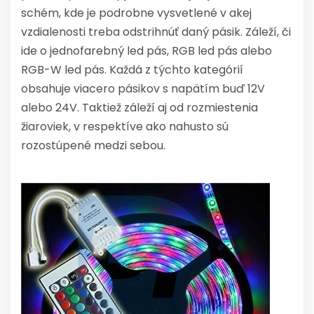
schém, kde je podrobne vysvetlené v akej
vzdialenosti treba odstrihnúť daný pásik. Záleží, či
ide o jednofarebný led pás, RGB led pás alebo
RGB-W led pás. Každá z týchto kategórií
obsahuje viacero pásikov s napätím buď 12V
alebo 24V. Taktiež záleží aj od rozmiestenia
žiaroviek, v respektíve ako nahusto sú
rozostúpené medzi sebou.