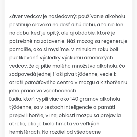
Záver vedcov je nasledovný: používanie alkoholu
postihuje človeka na dosť dlhú dobu, a to nie len
na dobu, keď je opitý, ale aj obdobie, ktoré je
potrebné na zotavenie. Náš mozog sa regeneruje
pomalšie, ako si myslíme. V minulom roku boli
publikované výsledky výskumu amerických
vedcov, že aj pitie malého množstva alkoholu, čo
zodpovedá jednej fľaši piva týždenne, vedie k
atrofii pamäťového centra v mozgu a k zhoršeniu
jeho práce vo všeobecnosti.
Ľudia, ktorí vypili viac ako 140 gramov alkoholu
týždenne, sa v testoch inteligencie a pamäti
prejavili horšie, v inej oblasti mozgu sa prejavila
atrofia, ako je biela hmota vo veľkých
hemisférach. Na rozdiel od všeobecne