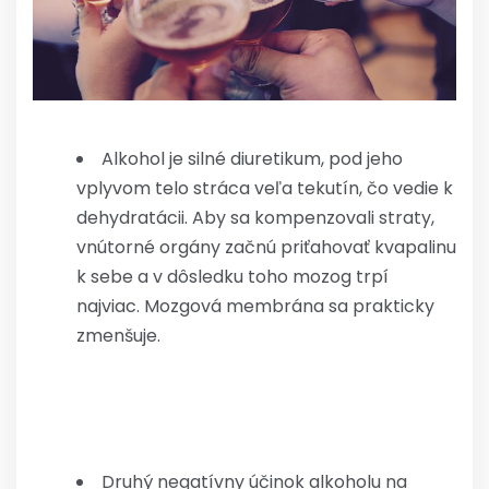
Alkohol je silné diuretikum, pod jeho
vplyvom telo stráca veľa tekutín, čo vedie k
dehydratácii. Aby sa kompenzovali straty,
vnútorné orgány začnú priťahovať kvapalinu
k sebe a v dôsledku toho mozog trpí
najviac. Mozgová membrána sa prakticky
zmenšuje.
Druhý negatívny účinok alkoholu na