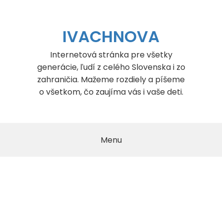
Skip
to
content
IVACHNOVA
Internetová stránka pre všetky
generácie, ľudí z celého Slovenska i zo
zahraničia. Mažeme rozdiely a píšeme
o všetkom, čo zaujíma vás i vaše deti.
Menu