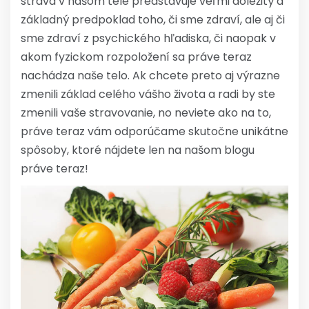
strava v našom tele predstavuje veľmi dôležitý a
základný predpoklad toho, či sme zdraví, ale aj či
sme zdraví z psychického hľadiska, či naopak v
akom fyzickom rozpoložení sa práve teraz
nachádza naše telo. Ak chcete preto aj výrazne
zmenili základ celého vášho života a radi by ste
zmenili vaše stravovanie, no neviete ako na to,
práve teraz vám odporúčame skutočne unikátne
spôsoby, ktoré nájdete len na našom blogu
práve teraz!