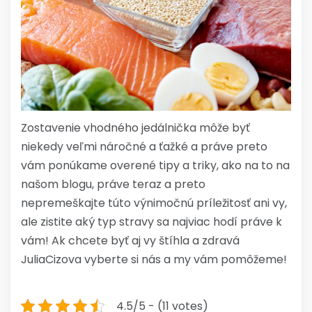
Zostavenie vhodného jedálnička môže byť
niekedy veľmi náročné a ťažké a práve preto
vám ponúkame overené tipy a triky, ako na to na
našom blogu, práve teraz a preto
nepremeškajte túto výnimočnú príležitosť ani vy,
ale zistite aký typ stravy sa najviac hodí práve k
vám! Ak chcete byť aj vy štíhla a zdravá
JuliaCizova
vyberte si nás a my vám pomôžeme!
4.5/5 - (11 votes)