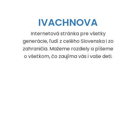
Skip
to
content
IVACHNOVA
Internetová stránka pre všetky
generácie, ľudí z celého Slovenska i zo
zahraničia. Mažeme rozdiely a píšeme
o všetkom, čo zaujíma vás i vaše deti.