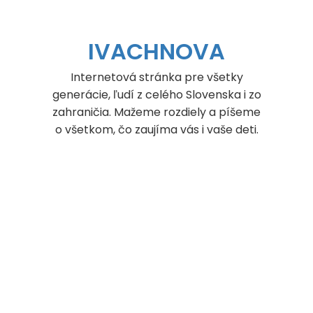
Skip
to
content
IVACHNOVA
Internetová stránka pre všetky
generácie, ľudí z celého Slovenska i zo
zahraničia. Mažeme rozdiely a píšeme
o všetkom, čo zaujíma vás i vaše deti.