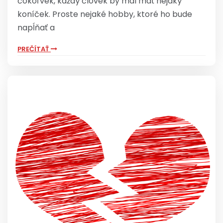
čokoľvek, každý človek by mal mať nejaký
koníček. Proste nejaké hobby, ktoré ho bude
napĺňať a
PREČÍTAŤ