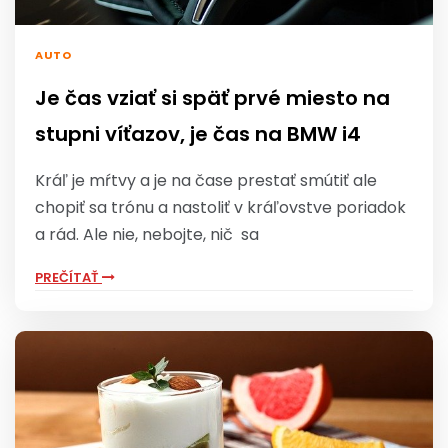
AUTO
Je čas vziať si späť prvé miesto na
stupni víťazov, je čas na BMW i4
Kráľ je mŕtvy a je na čase prestať smútiť ale
chopiť sa trónu a nastoliť v kráľovstve poriadok
a rád. Ale nie, nebojte, nič sa
PREČÍTAŤ